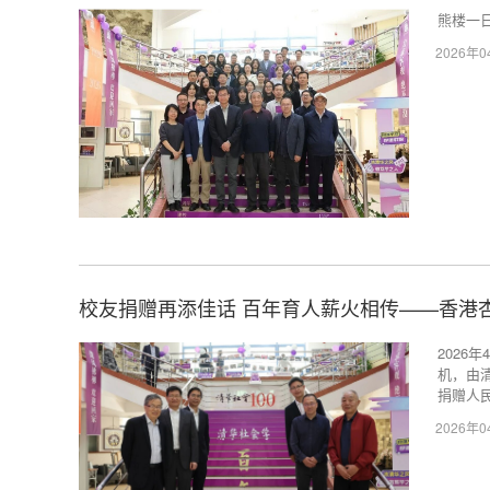
熊楼一
2026年
校友捐赠再添佳话 百年育人薪火相传——香港
2026
机，由
捐赠人
2026年