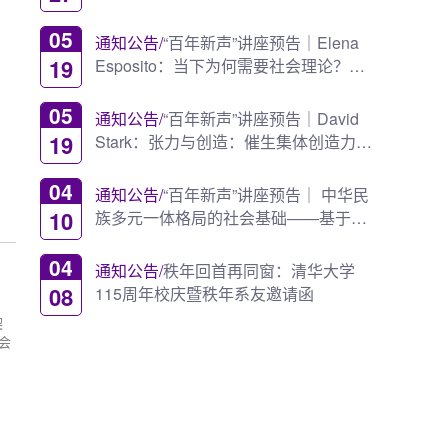
设
05
通知公告/
“百年新声”讲座预告｜Elena
19
Esposito：当下为何需要社会理论？
—— 卢曼理论范式...
05
通知公告/
“百年新声”讲座预告｜David
19
Stark：张力与创造：催生集体创造力的
关系网络
04
通知公告/
“百年新声”讲座预告｜ 中华民
10
族多元一体格局的社会基础——基于
《费孝通全集》...
04
通知公告/
秩年回首再同窗：清华大学
08
115周年校庆暨秩年系友邀请函
契
会