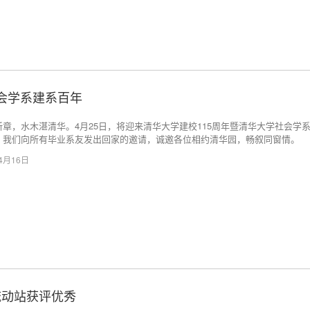
社会学系建系百年
新章，水木湛清华。4月25日，将迎来清华大学建校115周年暨清华大学社会学
。我们向所有毕业系友发出回家的邀请，诚邀各位相约清华园，畅叙同窗情。
04月16日
流动站获评优秀