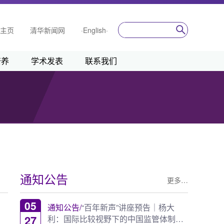
主页
清华新闻网
·English·
培养
学术发表
联系我们
通知公告
更多…
05
通知公告/
“百年新声”讲座预告｜杨大
27
利：国际比较视野下的中国监管体制建