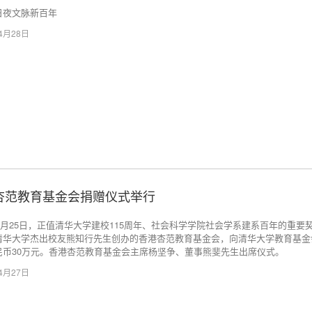
日夜文脉新百年
04月28日
杏范教育基金会捐赠仪式举行
年4月25日，正值清华大学建校115周年、社会科学学院社会学系建系百年的重要
清华大学杰出校友熊知行先生创办的香港杏范教育基金会，向清华大学教育基金
民币30万元。香港杏范教育基金会主席杨坚争、董事熊斐先生出席仪式。
04月27日