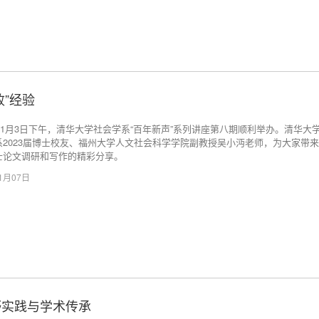
败”经验
年11月3日下午，清华大学社会学系“百年新声”系列讲座第八期顺利举办。清华大
系2023届博士校友、福州大学人文社会科学学院副教授吴小沔老师，为大家带
士论文调研和写作的精彩分享。
11月07日
野实践与学术传承