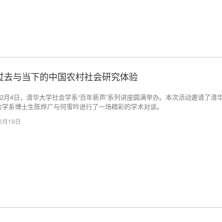
谈过去与当下的中国农村社会研究体验
年12月4日，清华大学社会学系“百年新声”系列讲座圆满举办。本次活动邀请了清
会学系博士生陈烨广与何雪吟进行了一场精彩的学术对谈。
12月19日