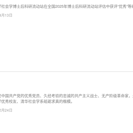
学社会学博士后科研流动站在全国2025年博士后科研流动站评估中获评“优秀”等
04月13日
是中国共产党的优秀党员、久经考验的忠诚的共产主义战士、无产阶级革命家，
学优秀校友、清华社会学系砥砺求真的楷模。
12月24日