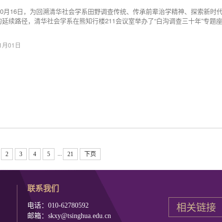
年10月16日，为回溯清华社会学系田野调查传统、传承前辈治学精神、探索新时
的延续路径，清华社会学系在熊知行楼211会议室举办了“白沟调查三十年”专题
11月01日
...
2
3
4
5
21
下页
联系我们
电话：010-62780592
邮箱：skxy@tsinghua.edu.cn