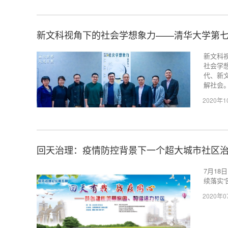
新文科视角下的社会学想象力——清华大学第
新文科
社会学
代、新
解社会
2020年
回天治理：疫情防控背景下一个超大城市社区
7月1
续落实
2020年