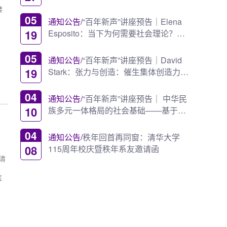
设
楼
05
通知公告/
“百年新声”讲座预告｜Elena
19
Esposito：当下为何需要社会理论？
—— 卢曼理论范式...
05
通知公告/
“百年新声”讲座预告｜David
19
Stark：张力与创造：催生集体创造力的
关系网络
04
通知公告/
“百年新声”讲座预告｜ 中华民
10
族多元一体格局的社会基础——基于
《费孝通全集》...
》
04
通知公告/
秩年回首再同窗：清华大学
08
115周年校庆暨秩年系友邀请函
，清
医