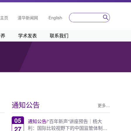
主页
清华新闻网
·English·
培养
学术发表
联系我们
通知公告
更多…
05
通知公告/
“百年新声”讲座预告｜杨大
27
利：国际比较视野下的中国监管体制建