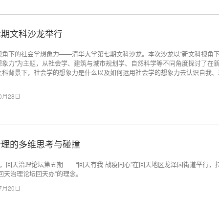
七期文科沙龙举行
视角下的社会学想象力——清华大学第七期文科沙龙。本次沙龙以“新文科视角
想象力”为主题，从社会学、建筑与城市规划学、自然科学等不同角度探讨了在
文科背景下，社会学的想象力是什么以及如何运用社会学的想象力去认识自我、
。
10月28日
治理的多维思考与碰撞
8日，回天治理论坛第五期——“回天有我 战疫同心”在回天地区龙泽园街道举行，
“回天治理论坛回天办”的理念。
07月20日