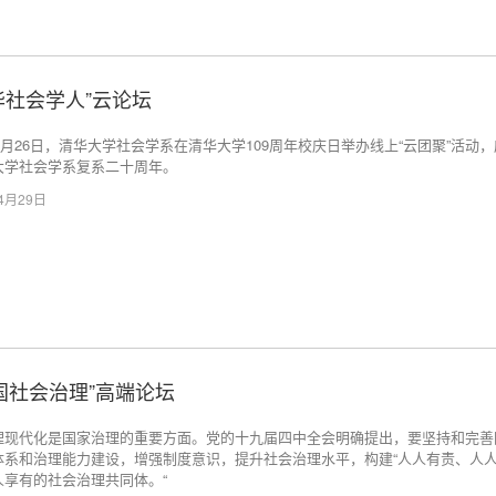
华社会学人”云论坛
年4月26日，清华大学社会学系在清华大学109周年校庆日举办线上“云团聚”活动
大学社会学系复系二十周年。
04月29日
国社会治理”高端论坛
理现代化是国家治理的重要方面。党的十九届四中全会明确提出，要坚持和完善
体系和治理能力建设，增强制度意识，提升社会治理水平，构建“人人有责、人
人享有的社会治理共同体。“