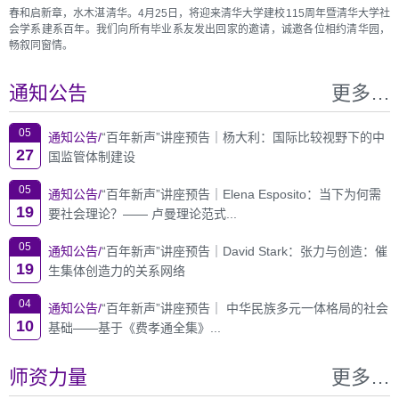
春和启新章，水木湛清华。4月25日，将迎来清华大学建校115周年暨清华大学社
会学系建系百年。我们向所有毕业系友发出回家的邀请，诚邀各位相约清华园，
畅叙同窗情。
通知公告
更多…
05
通知公告/
“百年新声”讲座预告｜杨大利：国际比较视野下的中
27
国监管体制建设
05
通知公告/
“百年新声”讲座预告｜Elena Esposito：当下为何需
19
要社会理论？—— 卢曼理论范式...
05
通知公告/
“百年新声”讲座预告｜David Stark：张力与创造：催
19
生集体创造力的关系网络
04
通知公告/
“百年新声”讲座预告｜ 中华民族多元一体格局的社会
10
基础——基于《费孝通全集》...
师资力量
更多…