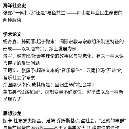
海洋社会史
张雯/“一网打尽”还是“与鱼共生”——舟山老年渔民生命史的
两种解读
学术论文
杨奇鑫、孙砚菲/起于微末：间隙宗教与宗教组织制度特征的
形成——以初唐禅宗、净土发展为例
景军、赵雪彤/社会学理论的故事化与视觉化：有关一种大语
言模型的反馈问题
王珂迩、张露予/超越文本的“音乐事件”：云南拉玛“开益”的
音乐社会学考察
佘国梁/人如何成其所是：回归生命的社会学
董书昊/“岔路花园”：控制变量不确定性、穷举法以及一种新
呈现方式
思想沙龙
妮卡·杜布罗夫斯基、诺姆·乔姆斯基/海盗社会，“迷惑的羊群”
与当前局势的脆弱性——基于人类学家大卫·格雷伯的遗作