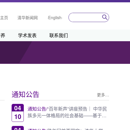
主页
清华新闻网
·English·
培养
学术发表
联系我们
通知公告
更多…
04
通知公告/
“百年新声”讲座预告｜ 中华民
10
族多元一体格局的社会基础——基于
《费孝通全集》...
04