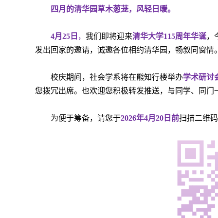
四月的清华园草木葱茏，风轻日暖。
4月25日
，
我们即将迎来
清华大学115周年华诞
，
发出回家的邀请，诚邀各位相约清华园，畅叙同窗情
校庆期间，社会学系将在熊知行楼举办
学术研讨
您拨冗出席。也欢迎您积极转发推送，与同学、同门
为便于筹备，请您于
2026年4月20日前
扫描二维码