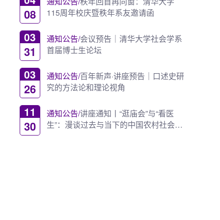
通知公告/
秩年回首再同窗：清华大学
08
115周年校庆暨秩年系友邀请函
03
通知公告/
会议预告｜清华大学社会学系
31
首届博士生论坛
03
通知公告/
百年新声·讲座预告｜口述史研
26
究的方法论和理论视角
11
通知公告/
讲座通知丨“逛庙会”与“看医
30
生”：漫谈过去与当下的中国农村社会研
究体验