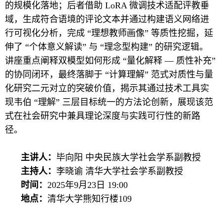
的规模化落地；后者借助 LoRA 微调技术适配评教垂
域，生成符合语境的评论文本并通过构建语义网络进
行可视化分析，完成 “理想教师画像” 等质性挖掘，延
伸了 “个体意义解读” 与 “理念型构建” 的研究逻辑。
讲座重点阐释双模型如何形成 “量化解释 — 质性补充”
的协同闭环，最终落脚于 “计算理解” 范式对质性与量
化研究二元对立的突破价值，揭示其通过技术工具实
现韦伯 “理解” 三层目标统一的方法论创新，展现该范
式在社会研究中兼具理论深度与实践可行性的新路
径。
主讲人：
毕向阳 中央民族大学社会学系副教授
主持人：
李晓谕 清华大学社会学系副教授
时间：
2025年9月23日 19:00
地点：
清华大学熊知行楼109